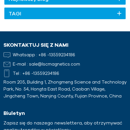
TAGI
SKONTAKTUJ SIĘ Z NAMI
Whatsapp :
+86 -13559234186
E-mail :
sale@lscmagnetics.com
Tel :
+86 -13559234186
Room 205, Building 1, Zhongmeng Science and Technology
Park, No. 54, Hongta East Road, Caoban Village,
Jingcheng Town, Nanjing County, Fujian Province, China
Biuletyn
Zapisz się do naszego newslettera, aby otrzymywać
analizy trendów w oświetleniu