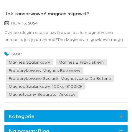
Jak konserwować magnes migawki?
NOV 15, 2024
Czy po długim czasie użytkowania siła magnetyczna
osłabnie, jak ją utrzymać?The Magnesy migawkowe mogą
rzeczywiście osłabić ich siłę magnetyczną po dłuższym
użytkowaniu, głównie z powodu następujących czynników:1.
TAGI :
Wpływ wysokiej temperatury: Odporność temperaturowa
Magnes Szalunkowy
Magnes Z Przyciskiem
magnesu NdFeB wynosi zwykle...
Prefabrykowany Magnes Betonowy
Prefabrykowane Szalunki Magnetyczne Do Betonu
Magnes Szalunkowy 450kg-3100KG
Magnetyczny Separator Arkuszy
Kategorie
Najnowszy Blog