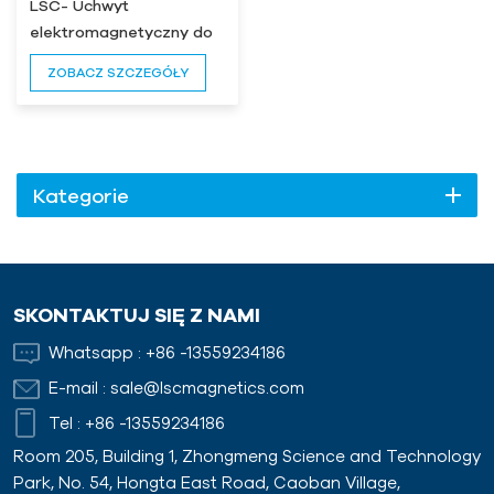
LSC- Uchwyt
elektromagnetyczny do
szlifierki
ZOBACZ SZCZEGÓŁY
Kategorie
SKONTAKTUJ SIĘ Z NAMI
Whatsapp :
+86 -13559234186
E-mail :
sale@lscmagnetics.com
Tel :
+86 -13559234186
Room 205, Building 1, Zhongmeng Science and Technology
Park, No. 54, Hongta East Road, Caoban Village,