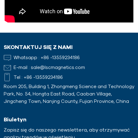
SKONTAKTUJ SIĘ Z NAMI
Whatsapp :
+86 -13559234186
E-mail :
sale@lscmagnetics.com
Tel :
+86 -13559234186
Room 205, Building 1, Zhongmeng Science and Technology
Park, No. 54, Hongta East Road, Caoban Village,
Jingcheng Town, Nanjing County, Fujian Province, China
Biuletyn
Zapisz się do naszego newslettera, aby otrzymywać
analizy trendów w oświetleniu