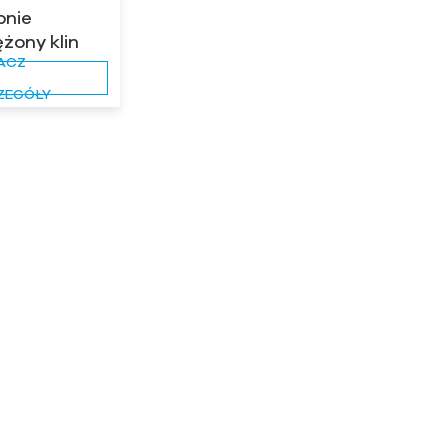
pnie
żony klin
ACZ
iący
ZEGÓŁY