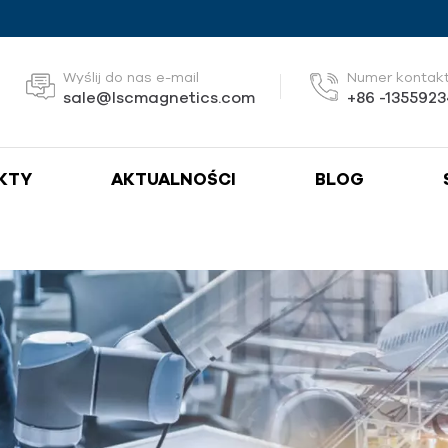
Wyślij do nas e-mail
Numer kontak
sale@lscmagnetics.com
+86 -135592
KTY
AKTUALNOŚCI
BLOG