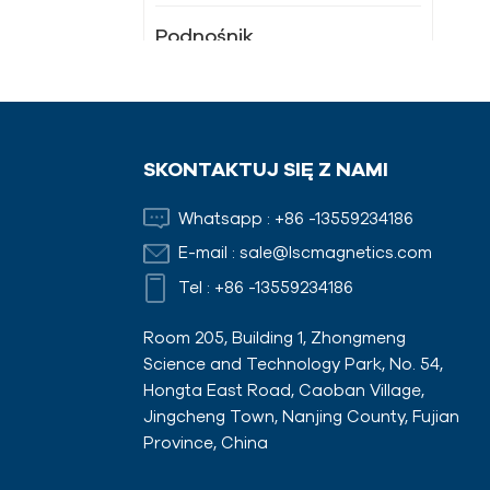
Podnośnik
magnetyczny
Magnes wędkarski
SKONTAKTUJ SIĘ Z NAMI
Nowe Produkty
Whatsapp :
+86 -13559234186
E-mail :
sale@lscmagnetics.com
LSC-XM 91 Mocny
Tel :
+86 -13559234186
uchwyt
magnetyczny
Room 205, Building 1, Zhongmeng
Science and Technology Park, No. 54,
Hongta East Road, Caoban Village,
LSC-X51
Jingcheng Town, Nanjing County, Fujian
Promieniowany
Province, China
okrągły uchwyt z
magnesem