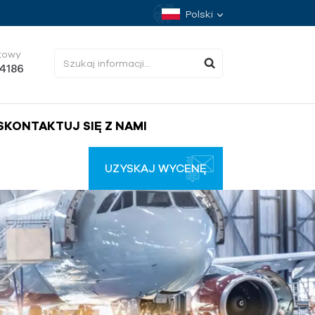
Polski
towy
34186
SKONTAKTUJ SIĘ Z NAMI
UZYSKAJ WYCENĘ