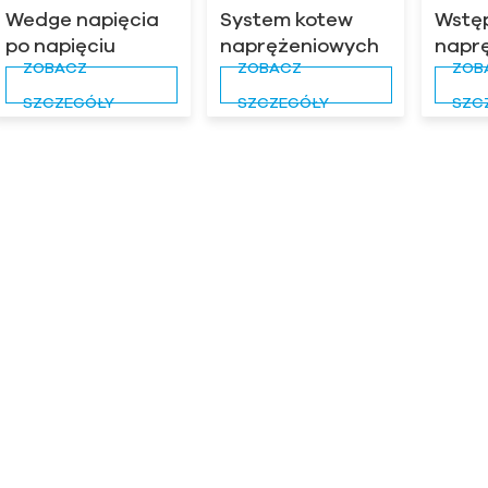
Wedge napięcia
System kotew
Wstę
po napięciu
naprężeniowych
naprę
ZOBACZ
ZOBACZ
ZOB
z płaskim
kotw
naprężeniem
SZCZEGÓŁY
SZCZEGÓŁY
SZC