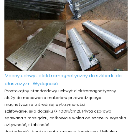
Mocny uchwyt elektromagnetyczny do szlifierki do
płaszczyzn. Wydajność:
Prostokątny standardowy uchwyt elektromagnetyczny
służy do mocowania materiału przewodzącego
magnetycznie o średniej wytrzymałości
szlifowanie, siła docisku (≥ 100N/cm2). Płyta czołowa
spawana z mosiądzu, całkowicie wolna od szczelin. Wysoka
sztywność, stabilność
dokładność i bardzo małe zmienne termiczne. Unikalna