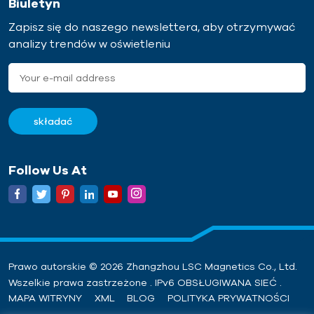
Biuletyn
czyni go idealnym
N/cm2.
Zapisz się do naszego newslettera, aby otrzymywać
wyborem dla
analizy trendów w oświetleniu
profesjonalistów z branży
przemysłowej.
Follow Us At
o
Prawo autorskie © 2026 Zhangzhou LSC Magnetics Co., Ltd.
Wszelkie prawa zastrzeżone . IPv6 OBSŁUGIWANA SIEĆ .
MAPA WITRYNY
XML
BLOG
POLITYKA PRYWATNOŚCI