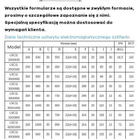
Wszystkie formularze są dostępne w zwykłym formacie,
prosimy o szczegółowe zapoznanie się z nimi.
Specjalną specyfikację można dostosować do
wymagań klienta.
Dane techniczne uchwytu elektromagnetycznego szlifierki:
Wymiar (mm)
NW
DCV
Model
A
B
C
D
E
F
G
I
J
(KG)
LSC11
200
630
30
550
22(4+18)
192
20
100
30
18,5
110
200X630
LSC11
250
500
30
400
22(4+18)
244
20
95
30
25
110
250X500
LSC11
300
600
30
510
22(4+18)
285
20
88
30
21
110
300X600
LSC11
300
680
30
600
22(4+18)
296
20
116
30
31
110
300X680
LSC11
300
800
30
730
22(4+18)
296
20
116
12
41
110
300X800
LSC11
300
1000
30
900
22(4+18)
294
20
110
12
51
110
300X1000
LSC11
320
800
30
704
22(4+18)
314
20
100
12
61
110
320X800
LSC11
320
1000
30
900
22(4+18)
314
20
110
12
71
110
320X1000
LSC11
400
800
30
704
22(4+18)
392
20
105
10
81
110
400X800