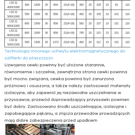
LSC11
400
1000
30
904
22(4+18)
392
20
105
10
91
110
400X1000
LSC11
500
1000
30
858
22(4+18)
492
20
105
10
101
110
500X1000
LSC11
600
1000
30
858
22(4+18)
592
20
107
10
101
110
600X1000
LSC11
800
1000
30
858
22(4+18)
795
20
115
15
101
110
800X1000
LSC11
500
1500
30
1372
22(4+18)
492
20
112
15
101
110
500X1500
Technologia mocnego uchwytu elektromagnetycznego do
szlifierki do płaszczyzn:
Uzwojenia cewki powinny być ułożone starannie,
równomiernie i szczelnie, zewnętrzna strona cewki powinna
być mocno związana, cewka powinna być zanurzona
próżniowo i osuszona, a także należy zastosować materiały
izolacyjne, aby zapewnić jej niezawodne uszczelnienie w
przyssawce; przewód doprowadzający przyssawki powinien
być dobry. Zastosowano środki uszczelniające, izolacyjne i
zapobiegające pękaniu, a złącza przewodów prowadzących
mają dobre zabezpieczenia przed upadkiem