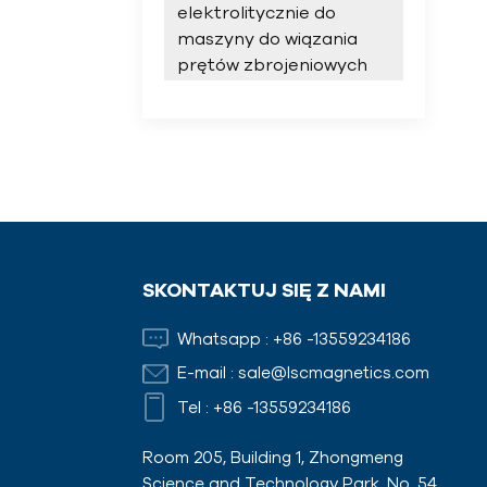
elektrolitycznie do
maszyny do wiązania
prętów zbrojeniowych
SKONTAKTUJ SIĘ Z NAMI
Whatsapp :
+86 -13559234186
E-mail :
sale@lscmagnetics.com
Tel :
+86 -13559234186
Room 205, Building 1, Zhongmeng
Science and Technology Park, No. 54,