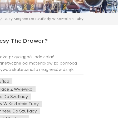
Duży Magnes Do Szuflady W Kształcie Tuby
/
esy The Drawer?
że przyciągać i oddzielać
agnetyczne od materiałów za pomocą
ymywać skuteczność magnesów dzięki
szczącym. Pomaga to poprawić
flad
ić dalsze urządzenia w produkcji
ladę Z Wylewką
 Do Szuflady
y W Kształcie Tuby
nesu Do Szuflady