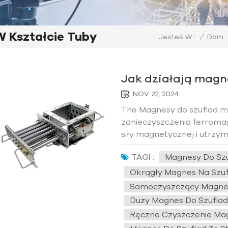
 Kształcie Tuby
/
Dom
Jesteś W :
Jak działają magn
NOV 22, 2024
The Magnesy do szuflad mo
zanieczyszczenia ferrom
siły magnetycznej i utrz
różnym mechanizmom czy
TAGI :
Magnesy Do Szu
czystość produktów i chron
przemysłowej. Ab...
Okrągły Magnes Na Szuf
Samoczyszczący Magnes
Duży Magnes Do Szuflad
Ręczne Czyszczenie Mag