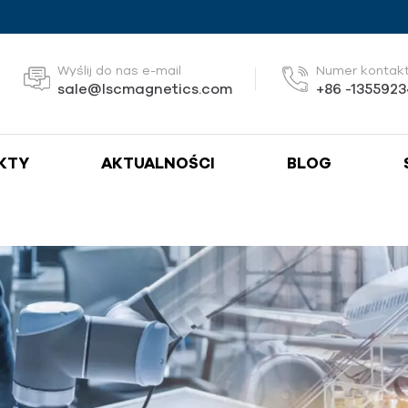
Wyślij do nas e-mail
Numer kontak
sale@lscmagnetics.com
+86 -135592
KTY
AKTUALNOŚCI
BLOG