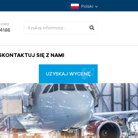
Polski
towy
34186
SKONTAKTUJ SIĘ Z NAMI
UZYSKAJ WYCENĘ