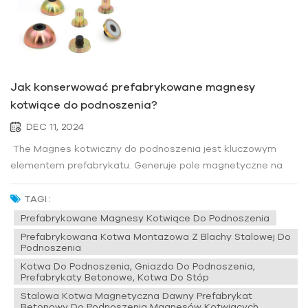
Jak konserwować prefabrykowane magnesy
kotwiące do podnoszenia?
DEC 11, 2024
The Magnes kotwiczny do podnoszenia jest kluczowym
elementem prefabrykatu. Generuje pole magnetyczne na
zasadzie indukcji elektromagnetycznej i wykorzystuje siłę
adsorpcji pola magnetycznego do podnoszenia i
TAGI :
przenoszenia obiektów ferromagnetycznych. Aby
Prefabrykowane Magnesy Kotwiące Do Podnoszenia
zagwarantować długoterminową stabi...
Prefabrykowana Kotwa Montażowa Z Blachy Stalowej Do
Podnoszenia
Kotwa Do Podnoszenia, Gniazdo Do Podnoszenia,
Prefabrykaty Betonowe, Kotwa Do Stóp
Stalowa Kotwa Magnetyczna Dawny Prefabrykat
Betonowy Do Podnoszenia Magnesów Kotwiących