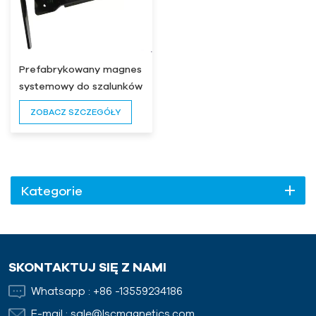
Prefabrykowany magnes
systemowy do szalunków
z uchwytem ON/OFF
ZOBACZ SZCZEGÓŁY
Kategorie
SKONTAKTUJ SIĘ Z NAMI
Whatsapp :
+86 -13559234186
E-mail :
sale@lscmagnetics.com