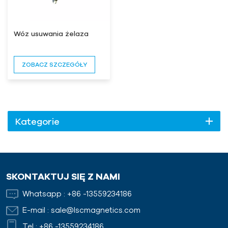
Wóz usuwania żelaza
ZOBACZ SZCZEGÓŁY
Kategorie
SKONTAKTUJ SIĘ Z NAMI
Whatsapp :
+86 -13559234186
E-mail :
sale@lscmagnetics.com
Tel :
+86 -13559234186