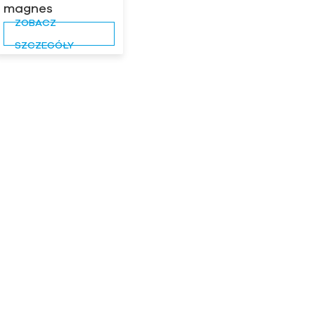
magnes
ZOBACZ
podnoszący
SZCZEGÓŁY