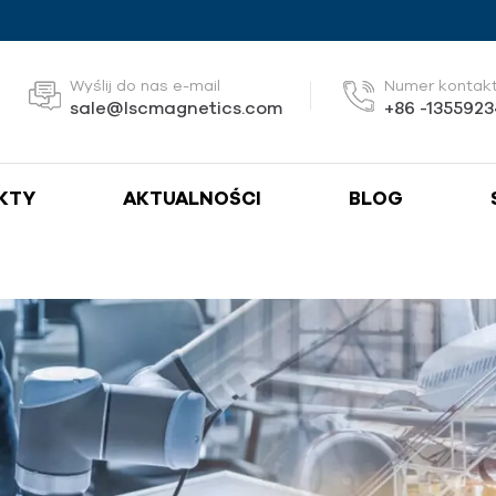
Wyślij do nas e-mail
Numer kontak
sale@lscmagnetics.com
+86 -135592
KTY
AKTUALNOŚCI
BLOG