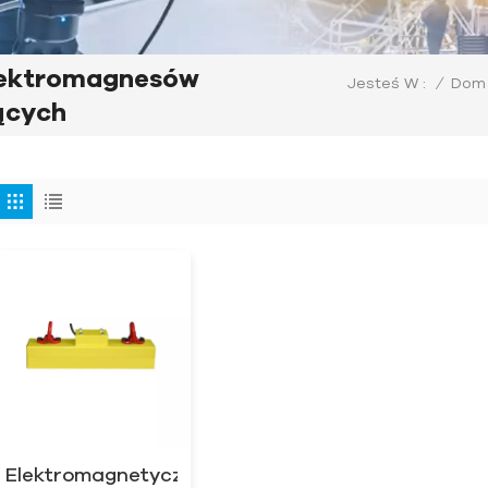
lektromagnesów
/
Dom
Jesteś W :
ących
Elektromagnetyczny