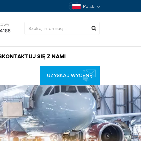
Polski
towy
34186
SKONTAKTUJ SIĘ Z NAMI
UZYSKAJ WYCENĘ