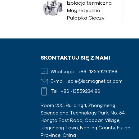
Izolacja termiczna
Magnetyczna
Pułapka Cieczy
Pręt
magnetyczny
SKONTAKTUJ SIĘ Z NAMI
Magnesy
Whatsapp :
+86 -13559234186
szalunkowe z
E-mail :
sale@lscmagnetics.com
adapterami
Tel :
+86 -13559234186
Room 205, Building 1, Zhongmeng
Science and Technology Park, No. 54,
Hongta East Road, Caoban Village,
Jingcheng Town, Nanjing County, Fujian
Province, China